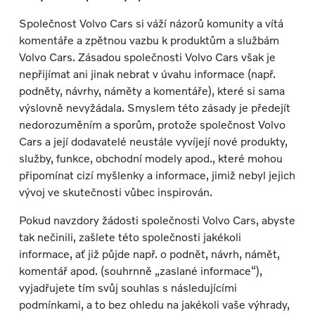
Společnost Volvo Cars si váží názorů komunity a vítá
komentáře a zpětnou vazbu k produktům a službám
Volvo Cars. Zásadou společnosti Volvo Cars však je
nepřijímat ani jinak nebrat v úvahu informace (např.
podněty, návrhy, náměty a komentáře), které si sama
výslovně nevyžádala. Smyslem této zásady je předejít
nedorozuměním a sporům, protože společnost Volvo
Cars a její dodavatelé neustále vyvíjejí nové produkty,
služby, funkce, obchodní modely apod., které mohou
připomínat cizí myšlenky a informace, jimiž nebyl jejich
vývoj ve skutečnosti vůbec inspirován.
Pokud navzdory žádosti společnosti Volvo Cars, abyste
tak nečinili, zašlete této společnosti jakékoli
informace, ať již půjde např. o podnět, návrh, námět,
komentář apod. (souhrnně „zaslané informace“),
vyjadřujete tím svůj souhlas s následujícími
podmínkami, a to bez ohledu na jakékoli vaše výhrady,