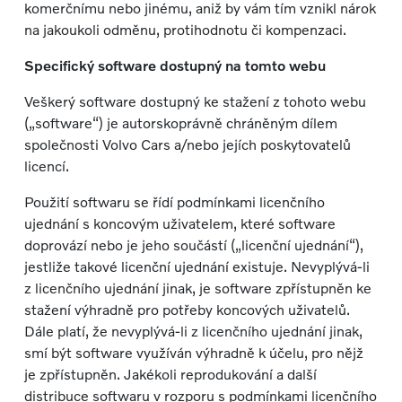
komerčnímu nebo jinému, aniž by vám tím vznikl nárok
na jakoukoli odměnu, protihodnotu či kompenzaci.
Specifický software dostupný na tomto webu
Veškerý software dostupný ke stažení z tohoto webu
(„software“) je autorskoprávně chráněným dílem
společnosti Volvo Cars a/nebo jejích poskytovatelů
licencí.
Použití softwaru se řídí podmínkami licenčního
ujednání s koncovým uživatelem, které software
doprovází nebo je jeho součástí („licenční ujednání“),
jestliže takové licenční ujednání existuje. Nevyplývá-li
z licenčního ujednání jinak, je software zpřístupněn ke
stažení výhradně pro potřeby koncových uživatelů.
Dále platí, že nevyplývá-li z licenčního ujednání jinak,
smí být software využíván výhradně k účelu, pro nějž
je zpřístupněn. Jakékoli reprodukování a další
distribuce softwaru v rozporu s podmínkami licenčního