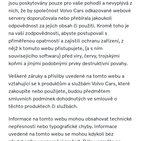
jsou poskytovány pouze pro vaše pohodlí a nevyplývá z
nich, že by společnost Volvo Cars odkazované webové
servery doporučovala nebo přebírala jakoukoli
odpovědnost za jejich obsah či použití. Kromě toho je
na vaší zodpovědnosti, abyste postupovali s
přiměřenou opatrností a zajistili ochranu zařízení, z
nějž k tomuto webu přistupujete, (a s ním
souvisejícího softwaru) před viry, červy, trojskými
koňmi a jinými podobnými prvky destruktivní povahy.
Veškeré záruky a přísliby uvedené na tomto webu a
vztahující se k produktům a službám Volvo Cars, které
zakoupíte nebo použijete, budou předmětem
smluvních podmínek dohodnutých ve smlouvě o
těchto produktech či službách.
Informace na tomto webu mohou obsahovat technické
nepřesnosti nebo typografické chyby. Informace
uvedené na tomto webu se mohou kdykoli bez