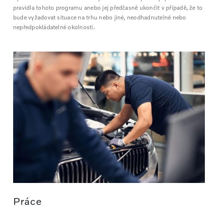
pravidla tohoto programu anebo jej předčasně ukončit v případě, že to
bude vyžadovat situace na trhu nebo jiné, neodhadnutelné nebo
nepředpokládatelné okolnosti.
Práce