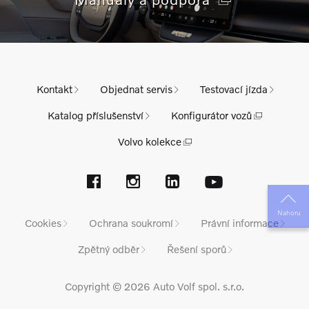
Kontakt
Objednat servis
Testovací jízda
Katalog příslušenství
Konfigurátor vozů
Volvo kolekce
Nahoru
Cookies
Ochrana soukromí
Právní informace
Zpětný odběr
Řešení sporů
Copyright © 2026 Auto Volf spol. s.r.o.