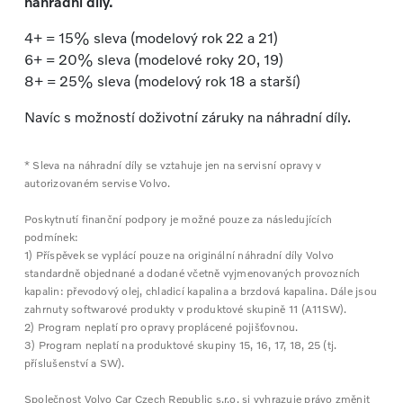
náhradní díly.
4+ = 15% sleva (modelový rok 22 a 21)
6+ = 20% sleva (modelové roky 20, 19)
8+ = 25% sleva (modelový rok 18 a starší)
Navíc s možností doživotní záruky na náhradní díly.
* Sleva na náhradní díly se vztahuje jen na servisní opravy v
autorizovaném servise Volvo.
Poskytnutí finanční podpory je možné pouze za následujících
podmínek:
1) Příspěvek se vyplácí pouze na originální náhradní díly Volvo
standardně objednané a dodané včetně vyjmenovaných provozních
kapalin: převodový olej, chladicí kapalina a brzdová kapalina. Dále jsou
zahrnuty softwarové produkty v produktové skupině 11 (A11SW).
2) Program neplatí pro opravy proplácené pojišťovnou.
3) Program neplatí na produktové skupiny 15, 16, 17, 18, 25 (tj.
příslušenství a SW).
Společnost Volvo Car Czech Republic s.r.o. si vyhrazuje právo změnit