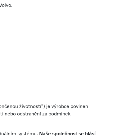
Volvo.
končenou životností”) je výrobce povinen
žití nebo odstranění za podmínek
viduálním systému.
Naše společnost se hlásí