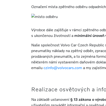
Označení místa zpětného odběru odpadních
Výrobce dále zajišťuje v rámci zpětného o
s ukončenou životností a
minimální úroveň 
Naše společnost Volvo Car Czech Republic s.r
pneumatiky náklady na zpětný odběr, zpraco
prodávaných pneumatik, a to zejména formo
některém námi vystaveném daňovém dokladu 
emailu
czinfo@volvocars.com
a my zajistím
Realizace osvětových a inf
Na základě ustanovení
§ 13 zákona o výrob
uživatelům provádět informační a osvětové 