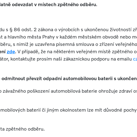
latně odevzdat v místech zpětného odběru
.
du s § 86 odst. 2 zákona o výrobcích s ukončenou životností z
t a hlavního města Prahy v každém městském obvodě nebo měst
dběru, s nimiž je uzavřena písemná smlouva o zřízení veřejné
ení
zde
. V případě, že na některém veřejném místě zpětného 
tor, kontaktujte prosím naši zákaznickou podporu na emailu
c
odmítnout převzít odpadní automobilovou baterii
s ukončeno
 závažného poškození automobilová baterie ohrožuje zdraví os
omobilových baterií či jiným okolnostem lze mít důvodné pochy
sta zpětného odběru.