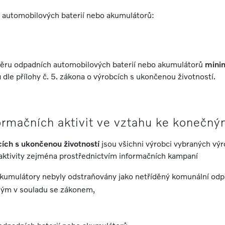
automobilových baterií nebo akumulátorů:
dběru odpadních automobilových baterií nebo akumulátorů
minim
ů
dle přílohy č. 5. zákona o výrobcích s ukončenou životností.
ormačních aktivit ve vztahu ke konečn
cích s ukončenou životností
jsou všichni výrobci vybraných vý
aktivity zejména prostřednictvím informačních kampaní
akumulátory nebyly odstraňovány jako netříděný komunální odp
ým v souladu se zákonem,