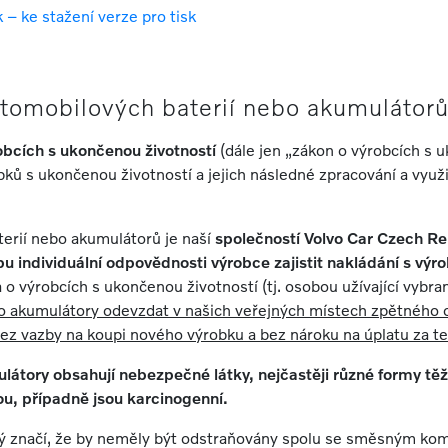
– ke stažení verze pro tisk
tomobilových baterií nebo akumulátor
bcích s ukončenou životností
(dále jen „zákon o výrobcích s 
obků s ukončenou životností a jejich následné zpracování a vyu
erií nebo akumulátorů je naší
společností Volvo Car Czech Rep
pu individuální odpovědnosti výrobce zajistit nakládání s výro
o výrobcích s ukončenou životností (tj. osobou užívající vybr
o akumulátory odevzdat v našich veřejných místech zpětného o
bez vazby na koupi nového výrobku a bez nároku na úplatu za t
tory obsahují nebezpečné látky, nejčastěji různé formy těž
tou, případně jsou karcinogenní.
rý značí, že by neměly být odstraňovány spolu se směsným ko