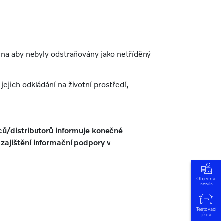
na aby nebyly odstraňovány jako netříděný
jich odkládání na životní prostředí,
ců/distributorů informuje konečné
 zajištění informační podpory v
Objednat
servis
Testovací
jízda