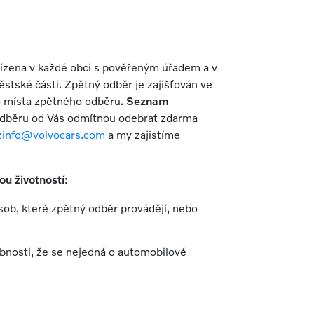
řízena v každé obci s pověřeným úřadem a v
ské části. Zpětný odběr je zajišťován ve
ho místa zpětného odběru.
Seznam
odběru od Vás odmítnou odebrat zdarma
zinfo@volvocars.com
a my zajistíme
u životností:
ob, které zpětný odběr provádějí, nebo
bnosti, že se nejedná o automobilové