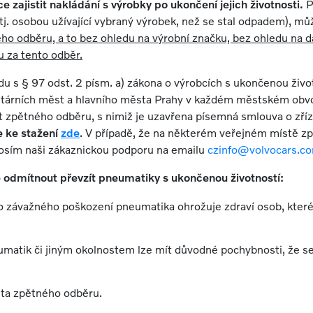
e zajistit nakládání s výrobky po ukončení jejich životnosti.
P
tj. osobou užívající vybraný výrobek, než se stal odpadem), m
o odběru, a to bez ohledu na výrobní značku, bez ohledu na da
u za tento odběr.
u s § 97 odst. 2 písm. a) zákona o výrobcích s ukončenou živo
tárních měst a hlavního města Prahy v každém městském obvo
íst zpětného odběru, s nimiž je uzavřena písemná smlouva o zř
 ke stažení
zde
. V případě, že na některém veřejném místě 
rosím naši zákaznickou podporu na emailu
czinfo@volvocars.c
 odmítnout převzít pneumatiky
s ukončenou životností:
o závažného poškození pneumatika ohrožuje zdraví osob, které
eumatik či jiným okolnostem lze mít důvodné pochybnosti, že 
sta zpětného odběru.