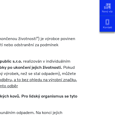
Nový vůz
ů
Kontakt
ukončenou životností”) je výrobce povinen
žití nebo odstranění za podmínek
ublic s.r.o.
realizován v individuálním
bky po ukončení jejich životnosti.
Pokud
aný výrobek, než se stal odpadem), můžete
dběru, a to bez ohledu na výrobní značku,
ento odběr
kých kovů. Pro lidský organismus se tyto
munálním odpadem. Na konci jejich