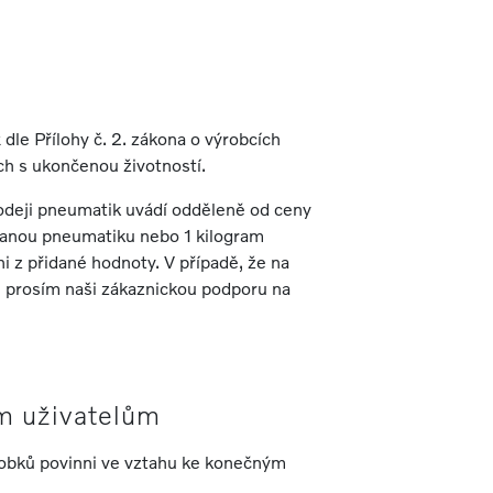
k
dle Přílohy č. 2. zákona o výrobcích
ích s ukončenou životností.
prodeji pneumatik uvádí odděleně od ceny
ávanou pneumatiku nebo 1 kilogram
z přidané hodnoty. V případě, že na
 prosím naši zákaznickou podporu na
ým uživatelům
robků povinni ve vztahu ke konečným