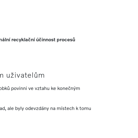
ální recyklační účinnost procesů
ým uživatelům
robků povinni ve vztahu ke konečným
ad, ale byly odevzdány na místech k tomu