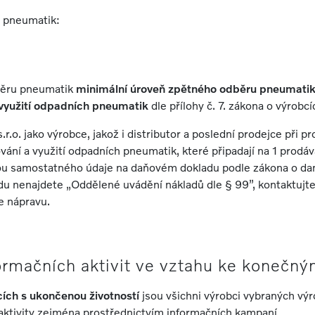
 pneumatik:
dběru pneumatik
minimální úroveň zpětného odběru pneumati
využití odpadních pneumatik
dle přílohy č. 7. zákona o výrobc
.o. jako výrobce, jakož i distributor a poslední prodejce při 
vání a využití odpadních pneumatik, které připadají na 1 prod
u samostatného údaje na daňovém dokladu podle zákona o dani 
nenajdete „Oddělené uvádění nákladů dle § 99”, kontaktujte
e nápravu.
ormačních aktivit ve vztahu ke konečn
cích s ukončenou životností
jsou všichni výrobci vybraných vý
aktivity zejména prostřednictvím informačních kampaní