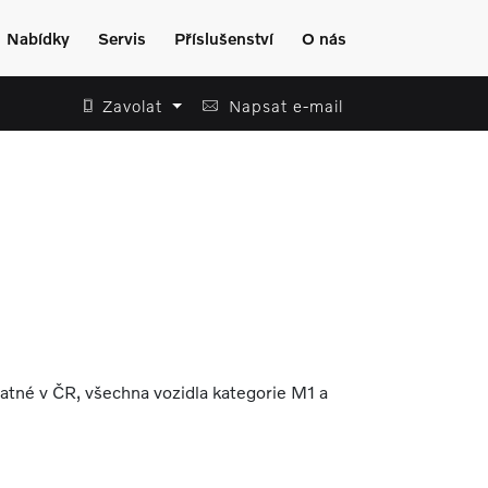
Nabídky
Servis
Příslušenství
O nás
Zavolat
Napsat e-mail
latné v ČR, všechna vozidla kategorie M1 a