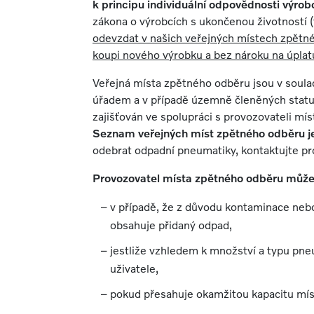
k principu individuální odpovědnosti výrobc
zákona o výrobcích s ukončenou životností (
odevzdat v našich veřejných místech zpětnéh
koupi nového výrobku a bez nároku na úplat
Veřejná místa zpětného odběru jsou v soulad
úřadem a v případě územně členěných statu
zajišťován ve spolupráci s provozovateli m
Seznam veřejných míst zpětného odběru je
odebrat odpadní pneumatiky, kontaktujte p
Provozovatel místa zpětného odběru může
v případě, že z důvodu kontaminace neb
obsahuje přidaný odpad,
jestliže vzhledem k množství a typu pn
uživatele,
pokud přesahuje okamžitou kapacitu mí