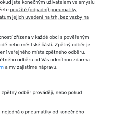
okud jste konečným uživatelem ve smyslu
ůžete
použité (odpadní) pneumatiky
tum jejich uvedení na trh, bez vazby na
tností zřízena v každé obci s pověřeným
dě nebo městské části. Zpětný odběr je
ízení veřejného místa zpětného odběru.
zpětného odběru od Vás odmítnou zdarma
om
a my zajistíme nápravu.
 zpětný odběr provádějí, nebo pokud
se nejedná o pneumatiky od konečného