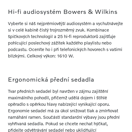
Hi-fi audiosystém Bowers & Wilkins
Vyberte si náš nejprémiovější audiosystém a vychutnávejte
si v celé kabině čistý trojrozměrný zvuk. Kombinace
špičkových technologií a 25 hi-fi reproduktorů zajišťuje
pohlcující poslechový zážitek každého playlistu nebo
podcastu. Oceníte ho i při telefonických hovorech s vašimi
blízkými. Celkový výkon: 1610 W.
Ergonomická přední sedadla
Tvar předních sedadel byl navržen v zájmu zajištění
maximálního pohodlí, přičemž udělá dojem i štíhlé
opěradlo s opěrkou hlavy nabízející vynikající oporu.
Ergonomie sedadel má za úkol snižovat tlak a zmírňovat
namáhání ramen. Součástí standardní výbavy jsou přední
vyhřívaná sedadla. Pokud se chcete nechat hýčkat,
přidejte odvětrávání sedadel nebo uklidňující