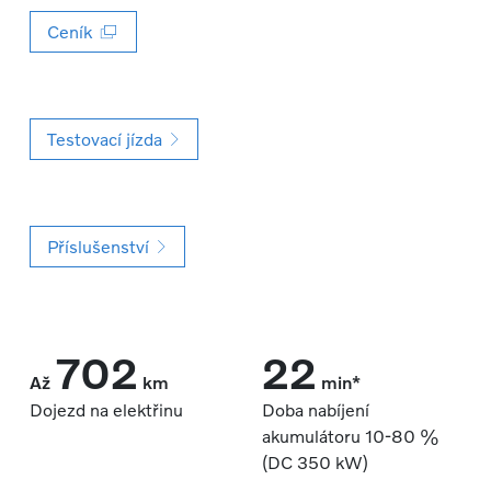
Ceník
Testovací jízda
Příslušenství
702
22
Až
km
min*
Dojezd na elektřinu
Doba nabíjení
akumulátoru 10‑80 %
(DC 350 kW)