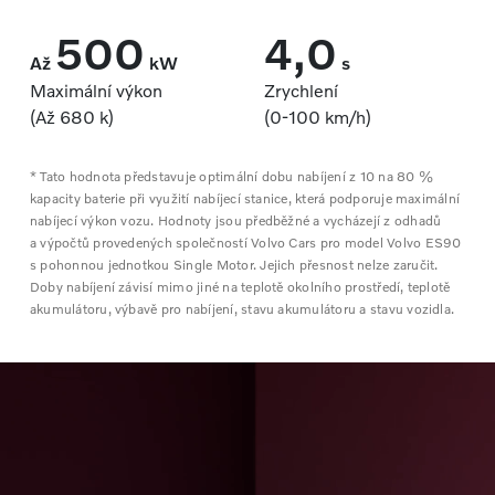
500
4,0
Až
kW
s
Maximální výkon
Zrychlení
(Až 680 k)
(0‑100 km/h)
* Tato hodnota představuje optimální dobu nabíjení z 10 na 80 %
kapacity baterie při využití nabíjecí stanice, která podporuje maximální
nabíjecí výkon vozu. Hodnoty jsou předběžné a vycházejí z odhadů
a výpočtů provedených společností Volvo Cars pro model Volvo ES90
s pohonnou jednotkou Single Motor. Jejich přesnost nelze zaručit.
Doby nabíjení závisí mimo jiné na teplotě okolního prostředí, teplotě
akumulátoru, výbavě pro nabíjení, stavu akumulátoru a stavu vozidla.