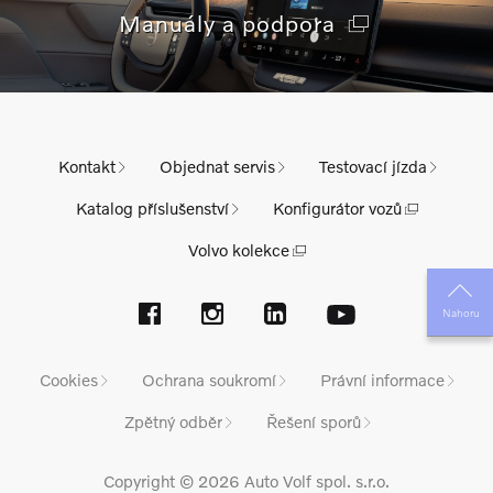
Manuály a podpora
Kontakt
Objednat servis
Testovací jízda
Katalog příslušenství
Konfigurátor vozů
Volvo kolekce
Nahoru
Cookies
Ochrana soukromí
Právní informace
Zpětný odběr
Řešení sporů
Copyright © 2026 Auto Volf spol. s.r.o.