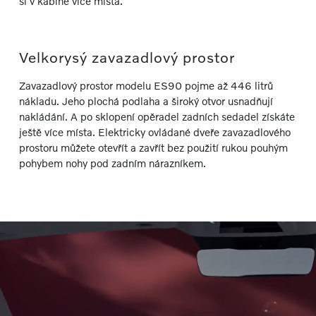
si v kabině více místa.
Velkorysý zavazadlový prostor
Zavazadlový prostor modelu ES90 pojme až 446 litrů
nákladu. Jeho plochá podlaha a široký otvor usnadňují
nakládání. A po sklopení opěradel zadních sedadel získáte
ještě více místa. Elektricky ovládané dveře zavazadlového
prostoru můžete otevřít a zavřít bez použití rukou pouhým
pohybem nohy pod zadním nárazníkem.