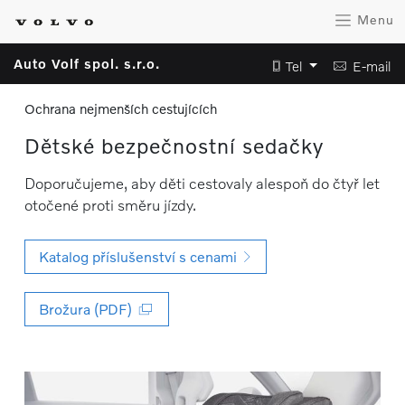
Menu
Auto Volf spol. s.r.o.
Tel
E-mail
Ochrana nejmenších cestujících
Dětské bezpečnostní sedačky
Doporučujeme, aby děti cestovaly alespoň do čtyř let
otočené proti směru jízdy.
Katalog příslušenství s cenami
Brožura (PDF)