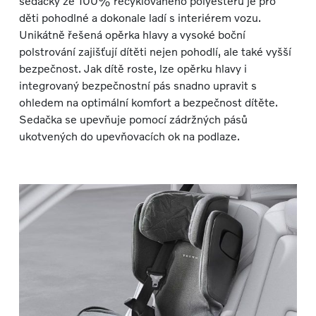
sedačky ze 100% recyklovaného polyesteru je pro
děti pohodlné a dokonale ladí s interiérem vozu.
Unikátně řešená opěrka hlavy a vysoké boční
polstrování zajišťují dítěti nejen pohodlí, ale také vyšší
bezpečnost. Jak dítě roste, lze opěrku hlavy i
integrovaný bezpečnostní pás snadno upravit s
ohledem na optimální komfort a bezpečnost dítěte.
Sedačka se upevňuje pomocí zádržných pásů
ukotvených do upevňovacích ok na podlaze.