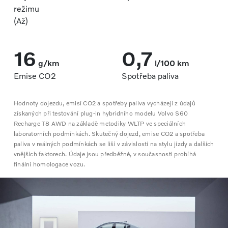
režimu
(Až)
16
0,7
g/km
l/100 km
Emise CO2
Spotřeba paliva
Hodnoty dojezdu, emisí CO2 a spotřeby paliva vycházejí z údajů
získaných při testování plug-in hybridního modelu Volvo S60
Recharge T8 AWD na základě metodiky WLTP ve speciálních
laboratorních podmínkách. Skutečný dojezd, emise CO2 a spotřeba
paliva v reálných podmínkách se liší v závislosti na stylu jízdy a dalších
vnějších faktorech. Údaje jsou předběžné, v současnosti probíhá
finální homologace vozu.