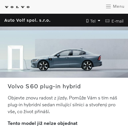
Menu
Auto Volf spol. s.r.o.
Tel
E-mail
Volvo S60 plug-in hybrid
Objevte znovu radost z jízdy. Pomůže Vám s tím náš
plug-in hybridní sedan milující silnici a stvořený pro
vše, co život přináší.
Tento model již nelze objednat