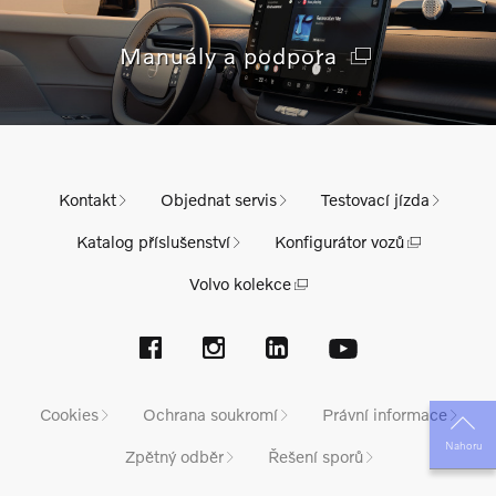
Manuály a podpora
Kontakt
Objednat servis
Testovací jízda
Katalog příslušenství
Konfigurátor vozů
Volvo kolekce
Cookies
Ochrana soukromí
Právní informace
Nahoru
Zpětný odběr
Řešení sporů