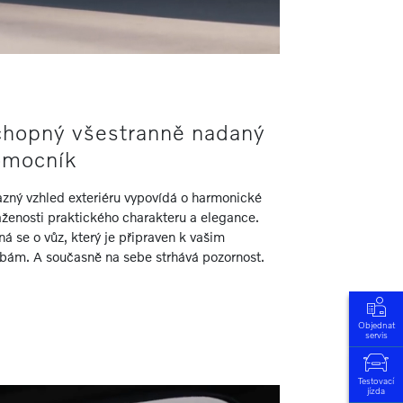
hopný všestranně nadaný
omocník
azný vzhled exteriéru vypovídá o harmonické
áženosti praktického charakteru a elegance.
á se o vůz, který je připraven k vašim
žbám. A současně na sebe strhává pozornost.
Objednat
servis
Testovací
jízda