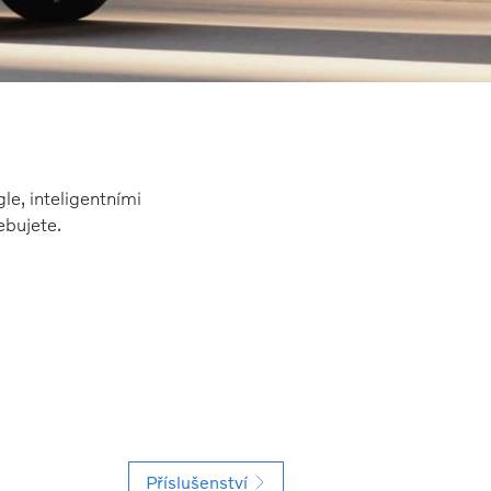
e, inteligentními
ebujete.
Příslušenství