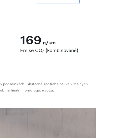
169
g/km
Emise CO
(kombinované)
2
ch podmínkách. Skutečná spotřeba paliva v reálných
probíhá finální homologace vozu.