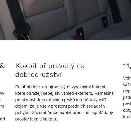
 &
Kokpit připravený na
11
dobrodružství
Voln
vaš
Palubní deska zaujme svými výraznými liniemi,
dop
vý
které odrážejí sebejistý vzhled exteriéru. Řemeslná
jízd
e
preciznost dekorativních prvků interiéru vytváří
pos
ím
dojem, že je vše v prostoru předních sedadel v
doty
pohybu. Zázemí řidiče nabízí precizně uspořádaný
kter
ert
prostor jako v kokpitu.