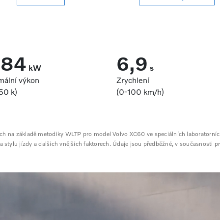
184
6,9
kW
s
mální výkon
Zrychlení
50 k)
(0‑100 km/h)
ných na základě metodiky WLTP pro model Volvo XC60 ve speciálních laboratorní
na stylu jízdy a dalších vnějších faktorech. Údaje jsou předběžné, v současnosti 