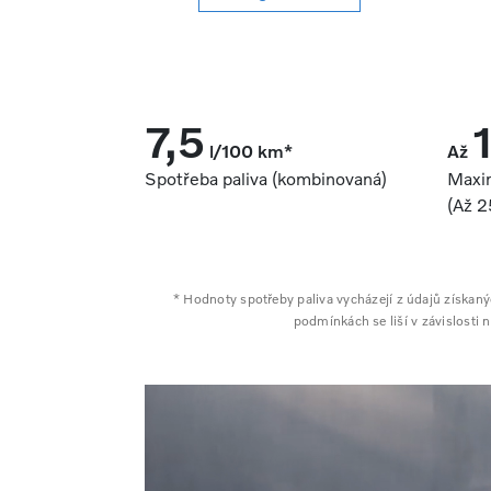
7,5
l/100 km*
Až
Spotřeba paliva (kombinovaná)
Maxi
(Až 2
* Hodnoty spotřeby paliva vycházejí z údajů získa
podmínkách se liší v závislosti 