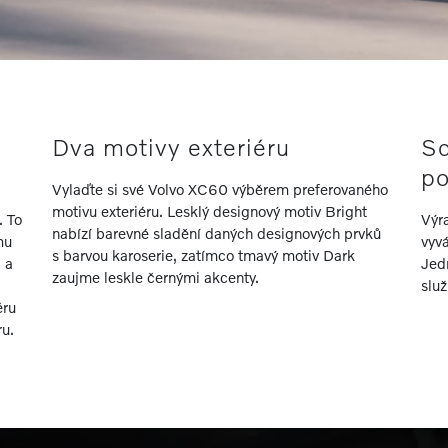
Dva motivy exteriéru
Sc
p
Vylaďte si své Volvo XC60 výběrem preferovaného
motivu exteriéru. Lesklý designový motiv Bright
. To
Výr
nabízí barevné sladění daných designových prvků
mu
vyv
s barvou karoserie, zatímco tmavý motiv Dark
j a
Jedn
zaujme leskle černými akcenty.
slu
ěru
ru.