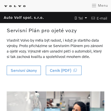
Menu
Auto Volf spol. s.r.o.
Tel
E-mail
Servisní Plán pro ojeté vozy
Vlastnit Volvo by měla být radost, i když je staršího data
výroby. Proto přicházíme se Servisním Plánem pro zánovní
a ojeté vozy. Výrazně vám usnadní péči o automobil, který
si tak zachová kvalitu a spolehlivost mnohem déle.
Servisní úkony
Ceník (PDF)