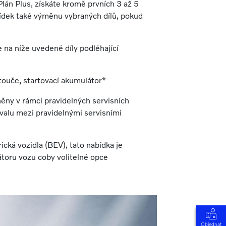
Plán Plus, získáte kromě prvních 3 až 5
lídek také výměnu vybraných dílů, pokud
e na níže uvedené díly podléhající
touče, startovací akumulátor*
ěny v rámci pravidelných servisních
valu mezi pravidelnými servisními
ická vozidla (BEV), tato nabídka je
átoru vozu coby volitelné opce
Objednat