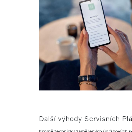
Další výhody Servisních Pl
Kromě technicky zaměřených údržbových se