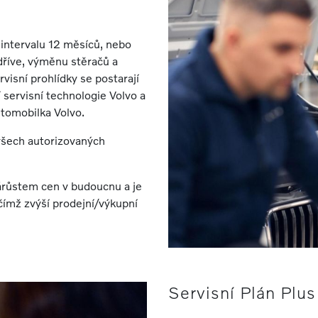
 intervalu 12 měsíců, nebo
dříve, výměnu stěračů a
visní prohlídky se postarají
í servisní technologie Volvo a
automobilka Volvo.
 všech autorizovaných
árůstem cen v budoucnu a je
 čímž zvýší prodejní/výkupní
Servisní Plán Plus