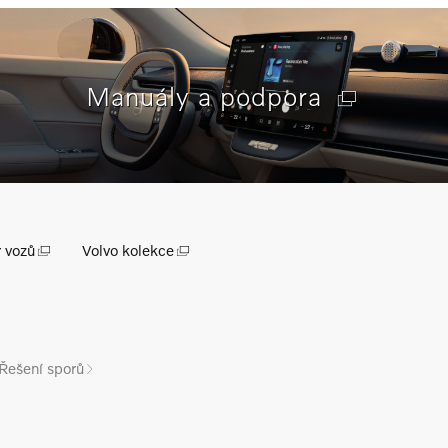
Manuály a podpora
r vozů
Volvo kolekce
Řešení sporů