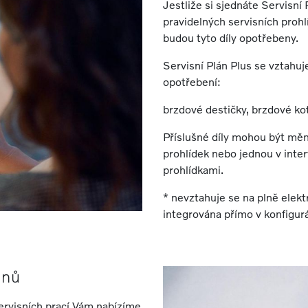
Jestliže si sjednáte Servisní 
pravidelných servisních proh
budou tyto díly opotřebeny.
Servisní Plán Plus se vztahuj
opotřebení:
brzdové destičky, brzdové ko
Příslušné díly mohou být měn
prohlídek nebo jednou v inter
prohlídkami.
* nevztahuje se na plně elektr
integrována přímo v konfigur
ánů
rvisních prací Vám nabízíme