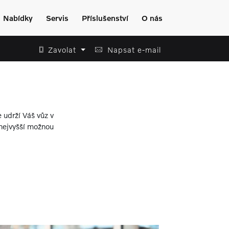
Nabídky
Servis
Příslušenství
O nás
Zavolat
Napsat e-mail
 udrží Váš vůz v
 nejvyšší možnou