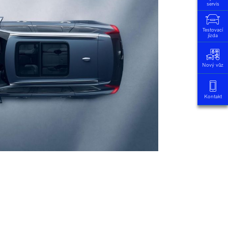
servis
Testovací
jízda
Nový vůz
Kontakt