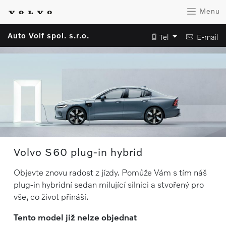
Menu
Auto Volf spol. s.r.o.
Tel
E-mail
Volvo S60 plug-in hybrid
Objevte znovu radost z jízdy. Pomůže Vám s tím náš
plug-in hybridní sedan milující silnici a stvořený pro
vše, co život přináší.
Tento model již nelze objednat