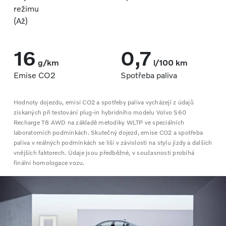
režimu
(Až)
16
0,7
g/km
l/100 km
Emise CO2
Spotřeba paliva
Hodnoty dojezdu, emisí CO2 a spotřeby paliva vycházejí z údajů
získaných při testování plug-in hybridního modelu Volvo S60
Recharge T8 AWD na základě metodiky WLTP ve speciálních
laboratorních podmínkách. Skutečný dojezd, emise CO2 a spotřeba
paliva v reálných podmínkách se liší v závislosti na stylu jízdy a dalších
vnějších faktorech. Údaje jsou předběžné, v současnosti probíhá
finální homologace vozu.