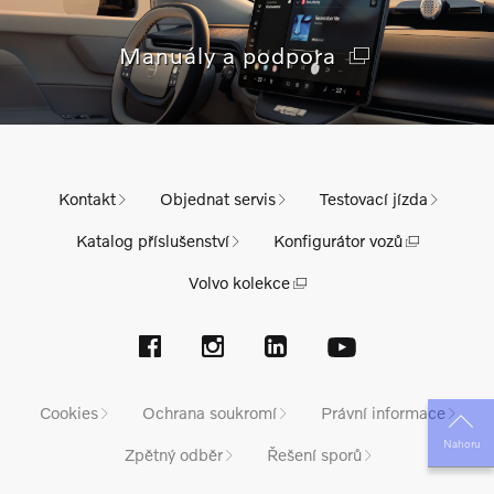
Manuály a podpora
Kontakt
Objednat servis
Testovací jízda
Katalog příslušenství
Konfigurátor vozů
Volvo kolekce
Cookies
Ochrana soukromí
Právní informace
Nahoru
Zpětný odběr
Řešení sporů