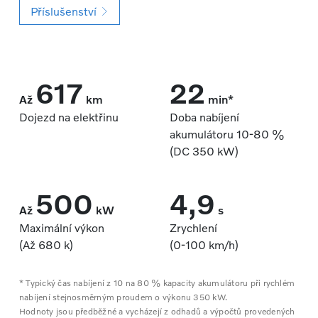
Příslušenství
617
22
Až
km
min*
Dojezd na elektřinu
Doba nabíjení
akumulátoru 10‑80 %
(DC 350 kW)
500
4,9
Až
kW
s
Maximální výkon
Zrychlení
(Až 680 k)
(0‑100 km/h)
* Typický čas nabíjení z 10 na 80 % kapacity akumulátoru při rychlém
nabíjení stejnosměrným proudem o výkonu 350 kW.
Hodnoty jsou předběžné a vycházejí z odhadů a výpočtů provedených