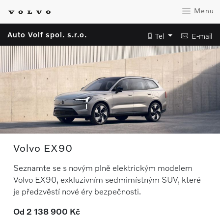
Menu
Auto Volf spol. s.r.o.
Tel
E-mail
Volvo EX90
Seznamte se s novým plně elektrickým modelem
Volvo EX90, exkluzivním sedmimístným SUV, které
je předzvěstí nové éry bezpečnosti.
Od 2 138 900 Kč