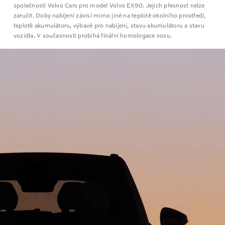
společností Volvo Cars pro model Volvo EX90. Jejich přesnost nelze
zaručit. Doby nabíjení závisí mimo jiné na teplotě okolního prostředí,
teplotě akumulátoru, výbavě pro nabíjení, stavu akumulátoru a stavu
vozidla. V současnosti probíhá finální homologace vozu.